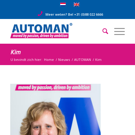
Meer weten? Bel +31 (0)88 022 6666
Kim
U bevindt zich hier:
Home
/
Nieuws
/
AUTOMAN
/
Kim