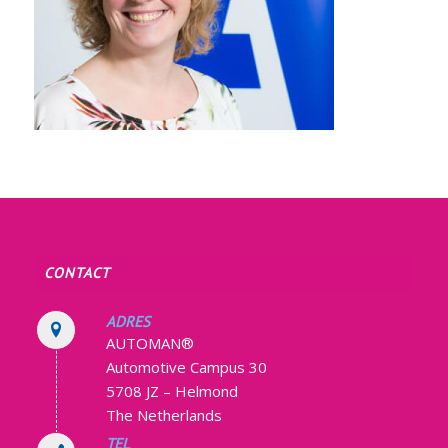
CONTACT
ADRES
AUTOMAN®
Automotive Campus 30
5708 JZ – Helmond
The Netherlands
TEL