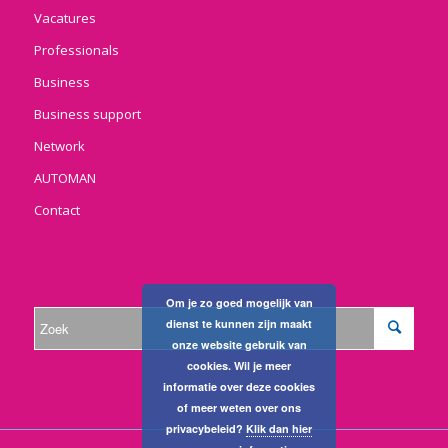
Vacatures
Professionals
Business
Business support
Network
AUTOMAN
Contact
Om je zo goed mogelijk van
dienst te kunnen zijn maakt
onze website gebruik van
cookies. Wil je meer
informatie over deze cookies
of meer weten over ons
privacybeleid?
Klik dan hier