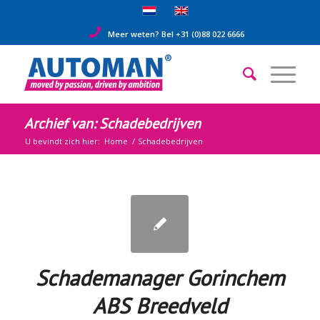
Meer weten? Bel +31 (0)88 022 6666
Archief van: Schadebedrijven
U bevindt zich hier:
Home
/
Schadebedrijven
Schademanager Gorinchem
ABS Breedveld