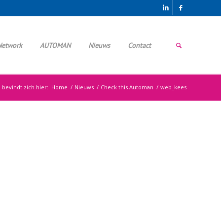
Network
AUTOMAN
Nieuws
Contact
 bevindt zich hier:
Home
/
Nieuws
/
Check this Automan
/
web_kees