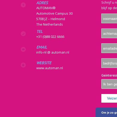
Schrijf u 
ADRES
AUTOMAN®
blijf op d
Automotive Campus 30
5708 JZ – Helmond
The Netherlands
TEL
+31 (0)88 022 6666
EMAIL
info-nl @ automan.nl
WEBSITE
www.automan.nl
Geïnteress
Om je zo go