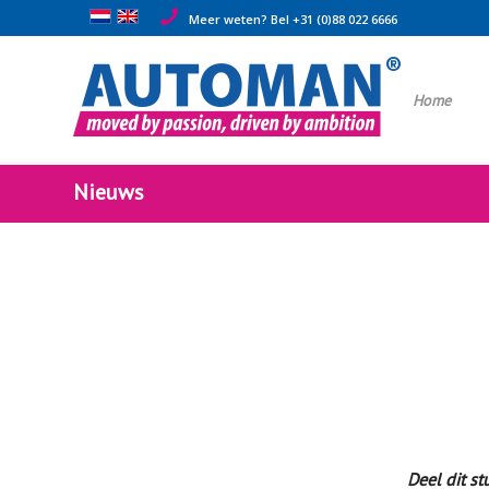
Meer weten? Bel +31 (0)88 022 6666
Home
Nieuws
Deel dit st