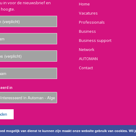
nu in voor de nieuwsbrief en
Home
e hoogte.
Vacatures
Professionals
Business
Business support
Network
AUTOMAN
Contact
eerd in
ed mogelijk van dienst te kunnen zijn maakt onze website gebruik van cookies. Wil j