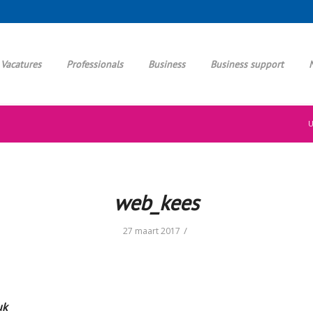
Vacatures
Professionals
Business
Business support
U
web_kees
/
27 maart 2017
uk