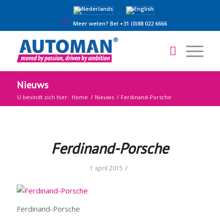
Meer weten? Bel +31 (0)88 022 6666
Nieuws
U bevindt zich hier:
Home
/
Nieuws
/
Ferdinand-Porsche
Ferdinand-Porsche
/
1 april 2015
Ferdinand-Porsche