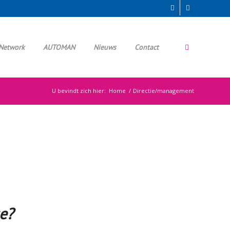
Network
AUTOMAN
Nieuws
Contact
U bevindt zich hier:
Home
/
Directie/management
e?