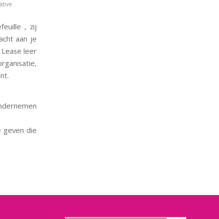
ative
uille , zij
acht aan je
 Lease leer
rganisatie,
nt.
ondernemen
e geven die