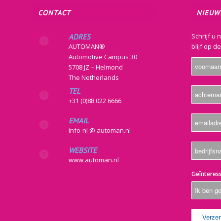
CONTACT
NIEUW
Schrijf u 
ADRES
AUTOMAN®
blijf op d
Automotive Campus 30
5708 JZ – Helmond
The Netherlands
TEL
+31 (0)88 022 6666
EMAIL
info-nl @ automan.nl
WEBSITE
www.automan.nl
Geïnteress