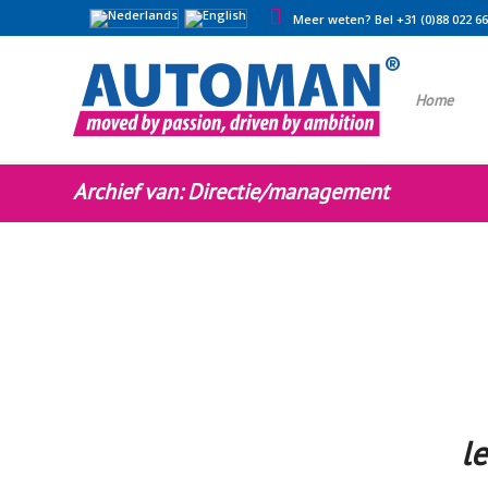
Meer weten? Bel +31 (0)88 022 6
Home
Archief van: Directie/management
l