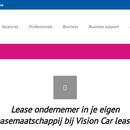
666
Vacatures
Professionals
Business
Business support
Lease ondernemer in je eigen
easemaatschappij bij Vision Car leas