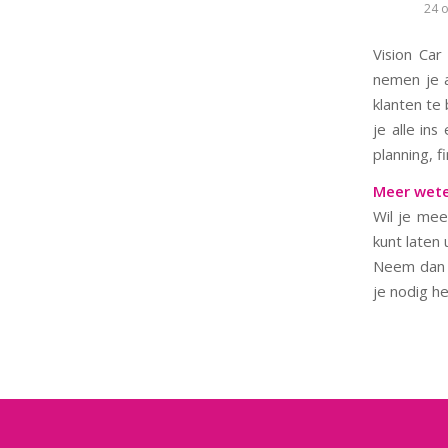
24 
Vision Car
nemen je a
klanten te
je alle in
planning, f
Meer wet
Wil je me
kunt laten
Neem dan c
je nodig h