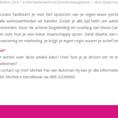
/
/
oktober 2018
in
Heel Nederland
Vast
Directie/management
door
Basta Cre
 Lease faciliteert je met het opzetten van je eigen lease portefe
lle werkzaamheden uit handen. Zodat je alle tijd hebt om aand
 besteden. Door de actieve begeleiding en coaching van Vision Car
s en outs hoe je een lease maatschappij opzet. Denk daarbij aan o
inanciering en marketing. Je krijgt je eigen regio waarin je actief be
en?
er weten over deze unieke kans? Over hoe je je droom om te 
 uitkomen?
ontact op met Michiel Pas van Automan hij kan je alle informati
ebt. Michiel is bereikbaar via 088-0226666