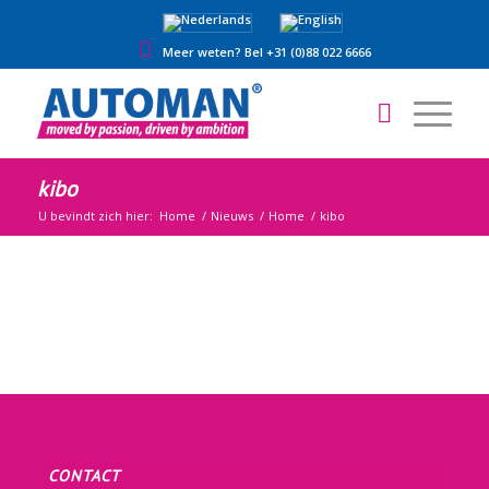
Meer weten? Bel +31 (0)88 022 6666
kibo
U bevindt zich hier:
Home
/
Nieuws
/
Home
/
kibo
CONTACT