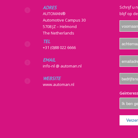
Schrijf u 
ADRES
AUTOMAN®
blijf op d
Automotive Campus 30
5708 JZ – Helmond
The Netherlands
TEL
+31 (0)88 022 6666
EMAIL
info-nl @ automan.nl
WEBSITE
www.automan.nl
Geïnteress