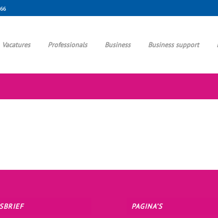
666
Vacatures
Professionals
Business
Business support
SBRIEF
PAGINA’S