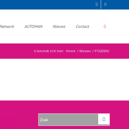
Network
AUTOMAN
Nieuws
Contact
U bevindt zich hier:
Home
/
Nieuws
/
P1220206