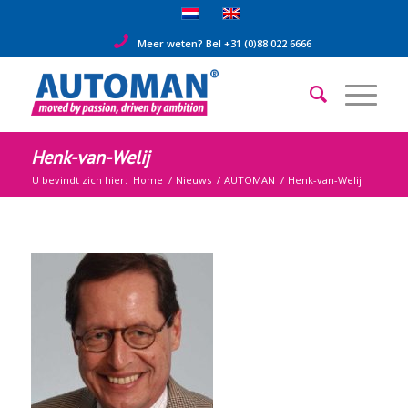
Meer weten? Bel +31 (0)88 022 6666
Henk-van-Welij
U bevindt zich hier:
Home
/
Nieuws
/
AUTOMAN
/
Henk-van-Welij