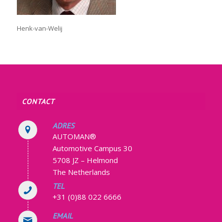
Henk-van-Welij
CONTACT
ADRES
AUTOMAN®
Automotive Campus 30
5708 JZ – Helmond
The Netherlands
TEL
+31 (0)88 022 6666
EMAIL