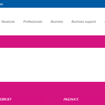
666
Vacatures
Professionals
Business
Business support
SBRIEF
PAGINA’S