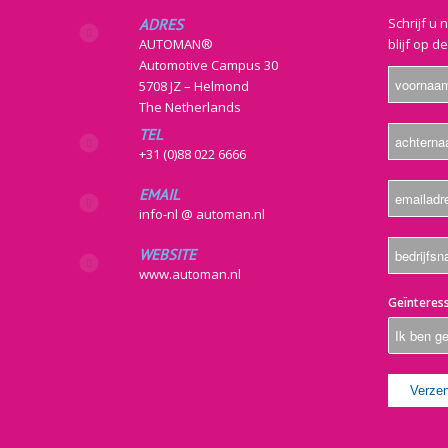
Schrijf u 
ADRES
AUTOMAN®
blijf op d
Automotive Campus 30
5708 JZ – Helmond
The Netherlands
TEL
+31 (0)88 022 6666
EMAIL
info-nl @ automan.nl
WEBSITE
www.automan.nl
Geïnteress