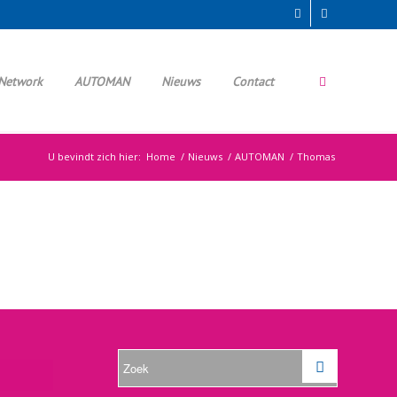
Network
AUTOMAN
Nieuws
Contact
U bevindt zich hier:
Home
/
Nieuws
/
AUTOMAN
/
Thomas