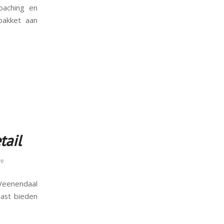
coaching en
pakket aan
tail
ve
Veenendaal
aast bieden