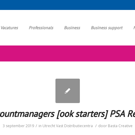
Vacatures
Professionals
Business
Business support
ountmanagers [ook starters] PSA Re
/
/
3 september 2019
in
Utrecht
Vast
Distributiecentra
door
Basta Creative