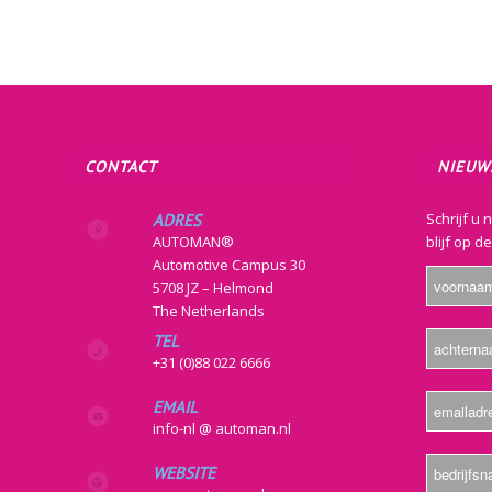
CONTACT
NIEUW
Schrijf u 
ADRES
AUTOMAN®
blijf op d
Automotive Campus 30
5708 JZ – Helmond
The Netherlands
TEL
+31 (0)88 022 6666
EMAIL
info-nl @ automan.nl
WEBSITE