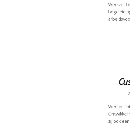
Werken bij
begeleidi
arbeidsvo
Cus
3
Werken bi
Ontwikkeli
zij ook ee