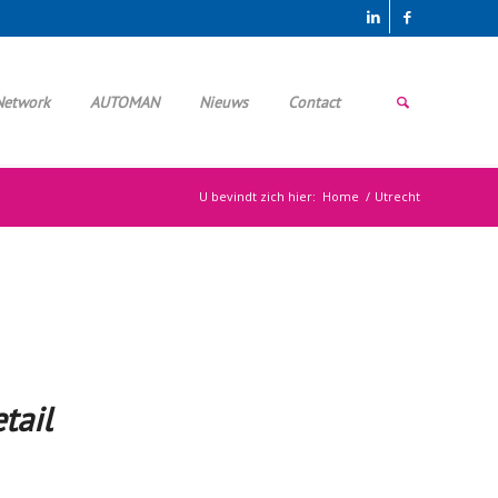
Network
AUTOMAN
Nieuws
Contact
U bevindt zich hier:
Home
/
Utrecht
tail