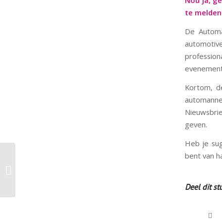
Nou ja, ge
te melden
De Automa
automotiv
professio
evenemente
Kortom, de
automanne
Nieuwsbrie
geven.
Heb je sug
bent van h
Join the Automan
Network!
Deel dit st