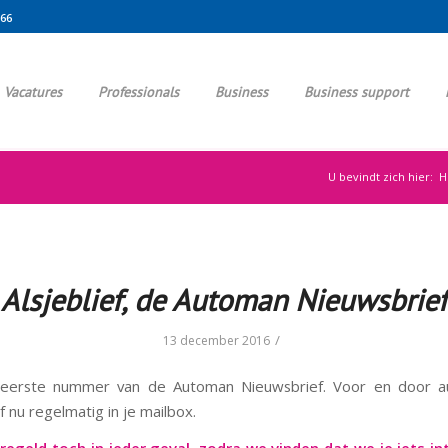
666
Vacatures
Professionals
Business
Business support
U bevindt zich hier:
H
Alsjeblief, de Automan Nieuwsbrief
/
13 december 2016
t eerste nummer van de Automan Nieuwsbrief. Voor en door 
f nu regelmatig in je mailbox.