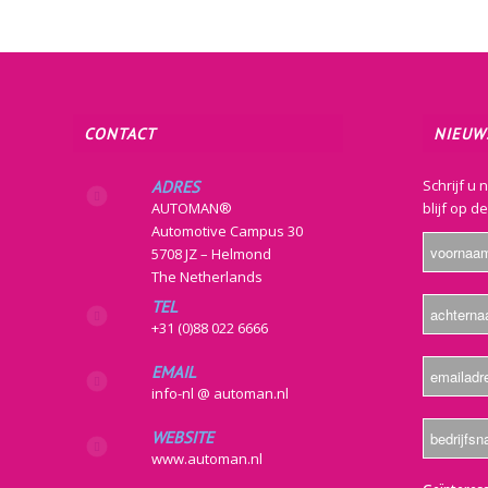
CONTACT
NIEUW
Schrijf u 
ADRES
AUTOMAN®
blijf op d
Automotive Campus 30
5708 JZ – Helmond
The Netherlands
TEL
+31 (0)88 022 6666
EMAIL
info-nl @ automan.nl
WEBSITE
www.automan.nl