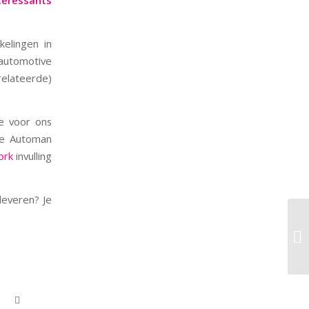
nteressants
elingen in
automotive
elateerde)
ie voor ons
De Automan
ork
invulling
leveren? Je