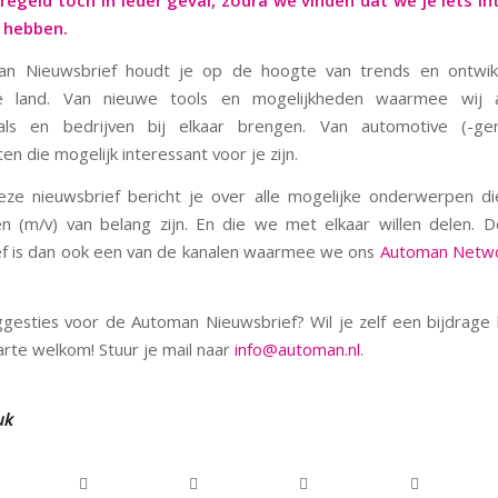
regeld toch in ieder geval, zodra we vinden dat we je iets i
 hebben.
n Nieuwsbrief houdt je op de hoogte van trends en ontwikk
e land. Van nieuwe tools en mogelijkheden waarmee wij 
nals en bedrijven bij elkaar brengen. Van automotive (-ger
n die mogelijk interessant voor je zijn.
ze nieuwsbrief bericht je over alle mogelijke onderwerpen d
n (m/v) van belang zijn. En die we met elkaar willen delen. 
f is dan ook een van de kanalen waarmee we ons
Automan Netw
gesties voor de Automan Nieuwsbrief? Wil je zelf een bijdrage 
arte welkom! Stuur je mail naar
info@automan.nl
.
uk