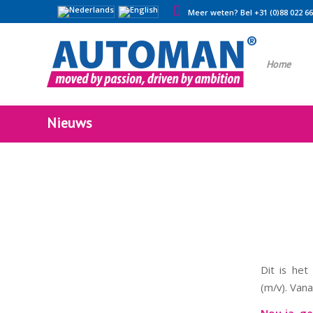
Meer weten? Bel +31 (0)88 022 6
Home
Nieuws
Dit is he
(m/v). Vana