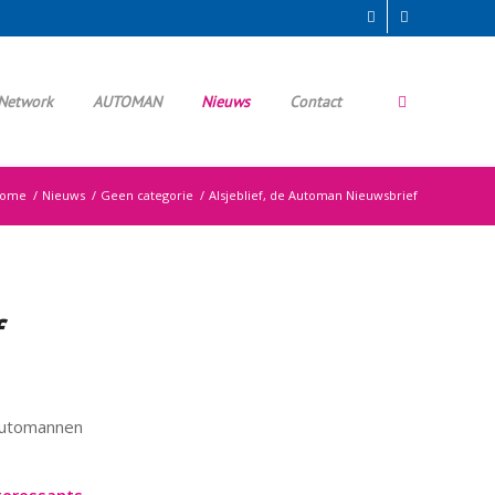
Network
AUTOMAN
Nieuws
Contact
ome
/
Nieuws
/
Geen categorie
/
Alsjeblief, de Automan Nieuwsbrief
automannen