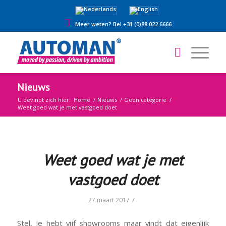
Meer weten? Bel +31 (0)88 022 6666
Nieuws
U bevindt zich hier:
Home
/
Nieuws
/
Geen categorie
/
Weet goed wat je met vastgoed doet
Weet goed wat je met
vastgoed doet
/
27 maart 2017
Stel, je hebt vijf showrooms maar vindt dat eigenlijk